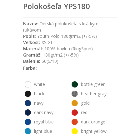
Polokošeľa YPS180
Názov:
Detská polokošeľa s krátkym
rukávom
Popis:
Youth Polo 180gr/m2 (+/-5%)
Veľkosť:
XS-XL
Materiál:
100% bavlna (RingSpun)
Gramáž:
180gr/m2 (+/-5%)
Balenie:
50(5/10)
Farba:
white
bottle green
black
heather gray
navy
gold
dark navy
red
royal blue
dark orange
light blue
bright yellow