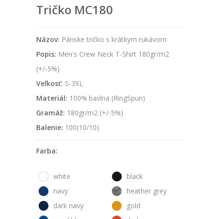
Tričko MC180
Názov:
Pánske tričko s krátkym rukávom
Popis:
Men's Crew Neck T-Shirt 180gr/m2
(+/-5%)
Veľkosť:
S-3XL
Materiál:
100% bavlna (RingSpun)
Gramáž:
180gr/m2 (+/-5%)
Balenie:
100(10/10)
Farba:
white
black
navy
heather grey
dark navy
gold